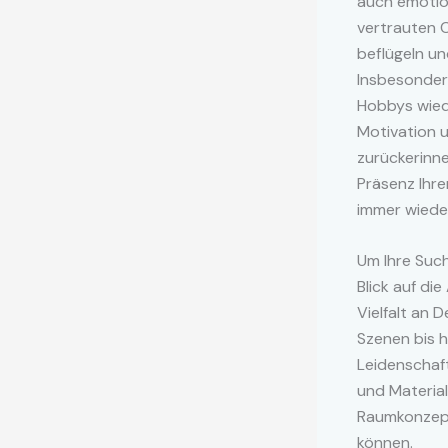
auch emotio
vertrauten 
beflügeln un
Insbesondere
Hobbys wied
Motivation u
zurückerinn
Präsenz Ihre
immer wieder
Um Ihre Such
Blick auf di
Vielfalt an
Szenen bis hi
Leidenschaft
und Material
Raumkonzept
können.