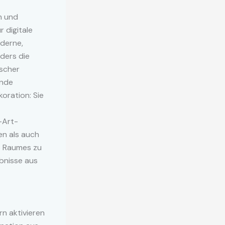
n und
 digitale
derne,
ders die
ischer
ende
oration: Sie
-Art-
n als auch
es Raumes zu
ebnisse aus
rn aktivieren