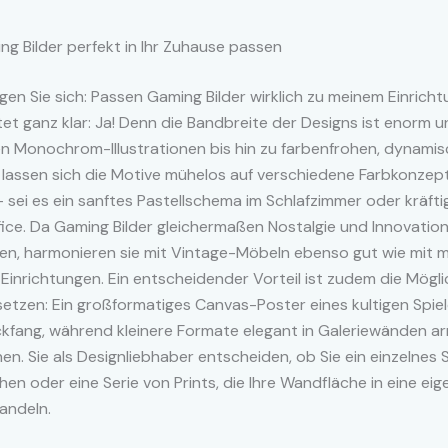
g Bilder perfekt in Ihr Zuhause passen
ragen Sie sich: Passen Gaming Bilder wirklich zu meinem Einricht
et ganz klar: Ja! Denn die Bandbreite der Designs ist enorm u
n Monochrom-Illustrationen bis hin zu farbenfrohen, dynami
 lassen sich die Motive mühelos auf verschiedene Farbkonzep
sei es ein sanftes Pastellschema im Schlafzimmer oder kräft
ice. Da Gaming Bilder gleichermaßen Nostalgie und Innovatio
ren, harmonieren sie mit Vintage-Möbeln ebenso gut wie mit 
 Einrichtungen. Ein entscheidender Vorteil ist zudem die Mögli
etzen: Ein großformatiges Canvas-Poster eines kultigen Spie
ckfang, während kleinere Formate elegant in Galeriewänden ar
n. Sie als Designliebhaber entscheiden, ob Sie ein einzelnes
en oder eine Serie von Prints, die Ihre Wandfläche in eine eige
andeln.