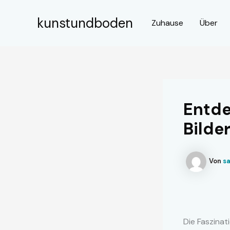
Zum
Inhalt
kunstundboden
Zuhause
Über
springen
Entd
Bilde
Von
s
Die Faszinat