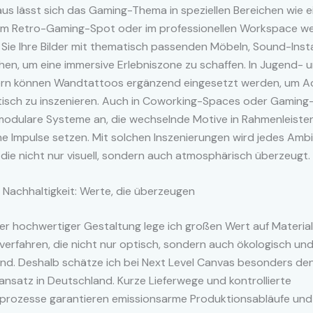
us lässt sich das Gaming-Thema in speziellen Bereichen wie ei
em Retro-Gaming-Spot oder im professionellen Workspace wei
Sie Ihre Bilder mit thematisch passenden Möbeln, Sound-Insta
en, um eine immersive Erlebniszone zu schaffen. In Jugend- 
rn können Wandtattoos ergänzend eingesetzt werden, um A
tisch zu inszenieren. Auch in Coworking-Spaces oder Gaming
 modulare Systeme an, die wechselnde Motive in Rahmenleiste
he Impulse setzen. Mit solchen Inszenierungen wird jedes Amb
 die nicht nur visuell, sondern auch atmosphärisch überzeugt.
 Nachhaltigkeit: Werte, die überzeugen
er hochwertiger Gestaltung lege ich großen Wert auf Materia
verfahren, die nicht nur optisch, sondern auch ökologisch und
ind. Deshalb schätze ich bei Next Level Canvas besonders de
nsatz in Deutschland. Kurze Lieferwege und kontrollierte
sprozesse garantieren emissionsarme Produktionsabläufe und