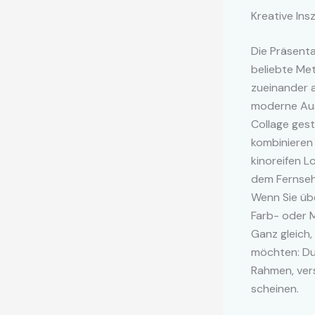
Kreative Ins
Die Präsenta
beliebte Met
zueinander a
moderne Aus
Collage ges
kombinieren
kinoreifen L
dem Fernsehe
Wenn Sie üb
Farb- oder M
Ganz gleich,
möchten: Dur
Rahmen, vers
scheinen.