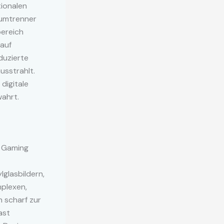
tionalen
aumtrenner
bereich
 auf
duzierte
usstrahlt.
 digitale
wahrt.
r Gaming
lglasbildern,
mplexen,
 scharf zur
ast