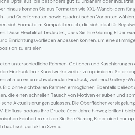
iche Optik aus, die besonders gut zu urbanem oder Industria
ber hinaus können Sie aus Formaten wie XXL-Wandbildern für 
ch- und Querformaten sowie quadratischen Varianten wählen. 
en sich Formate im Kompaktbereich, die sich ideal für Regal
en. Diese Flexibilität bedeutet, dass Sie Ihre Gaming Bilder exa
nd Einrichtungsvorlieben anpassen können, um eine stimmig
sition zu erzielen.
bieten unterschiedliche Rahmen-Optionen und Kaschierungen 
 den Eindruck Ihrer Kunstwerke weiter zu optimieren. So erze
enrahmen einen schwebenden Eindruck, während Gallery-W
s Bild ohne sichtbaren Rahmen ermöglichen. Ebenfalls beliebt 
n, die einen schnellen Tausch von Motiven erlauben und somi
sche Aktualisierungen zulassen. Die Oberflächenversiegelung
-Einfluss, sodass Ihre Drucke über Jahre hinweg brillant bleib
nischen Feinheiten setzen Sie Ihre Gaming Bilder nicht nur opt
 haptisch perfekt in Szene.