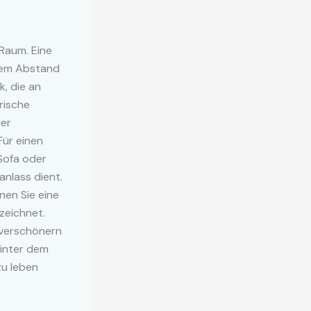
 Raum. Eine
chem Abstand
, die an
rische
der
Für einen
 Sofa oder
anlass dient.
en Sie eine
zeichnet.
 verschönern
hinter dem
zu leben