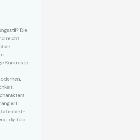
ungsstil? Die
nd reicht
schen
te
ige Kontraste
n
modernen,
chkeit,
lcharakters
rangiert
 Statement-
ne, digitale