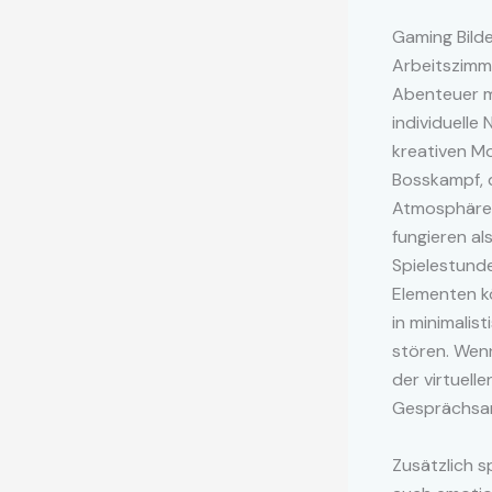
Gaming Bild
Arbeitszimme
Abenteuer m
individuelle
kreativen Mo
Bosskampf, d
Atmosphäre f
fungieren al
Spielestunde
Elementen k
in minimalis
stören. Wenn
der virtuell
Gesprächsan
Zusätzlich s