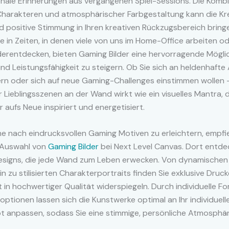
nale Erinnerungen aus vergangenen Spiel-Sessions. Die Kombi
Charakteren und atmosphärischer Farbgestaltung kann die Kre
d positive Stimmung in Ihren kreativen Rückzugsbereich bring
 in Zeiten, in denen viele von uns im Home-Office arbeiten od
erentdecken, bieten Gaming Bilder eine hervorragende Möglic
nd Leistungsfähigkeit zu steigern. Ob Sie sich an heldenhaft
ern oder sich auf neue Gaming-Challenges einstimmen wollen 
r Lieblingsszenen an der Wand wirkt wie ein visuelles Mantra, 
 aufs Neue inspiriert und energetisiert.
e nach eindrucksvollen Gaming Motiven zu erleichtern, empfieh
e Auswahl von
Gaming Bilder
bei Next Level Canvas. Dort entdec
 Designs, die jede Wand zum Leben erwecken. Von dynamischen
n zu stilisierten Charakterportraits finden Sie exklusive Drucke
 in hochwertiger Qualität widerspiegeln. Durch individuelle F
optionen lassen sich die Kunstwerke optimal an Ihr individuell
 anpassen, sodass Sie eine stimmige, persönliche Atmosphär