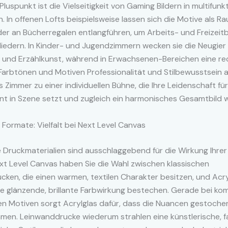
Pluspunkt ist die Vielseitigkeit von Gaming Bildern in multifunk
In offenen Lofts beispielsweise lassen sich die Motive als R
er an Bücherregalen entlangführen, um Arbeits- und Freizeit
liedern. In Kinder- und Jugendzimmern wecken sie die Neugier
n und Erzählkunst, während in Erwachsenen-Bereichen eine re
arbtönen und Motiven Professionalität und Stilbewusstsein a
s Zimmer zu einer individuellen Bühne, die Ihre Leidenschaft für
nt in Szene setzt und zugleich ein harmonisches Gesamtbild 
 Formate: Vielfalt bei Next Level Canvas
 Druckmaterialien sind ausschlaggebend für die Wirkung Ihre
Next Level Canvas haben Sie die Wahl zwischen klassischen
ken, die einen warmen, textilen Charakter besitzen, und Acry
re glänzende, brillante Farbwirkung bestechen. Gerade bei ko
en Motiven sorgt Acrylglas dafür, dass die Nuancen gestochen
men. Leinwanddrucke wiederum strahlen eine künstlerische, f