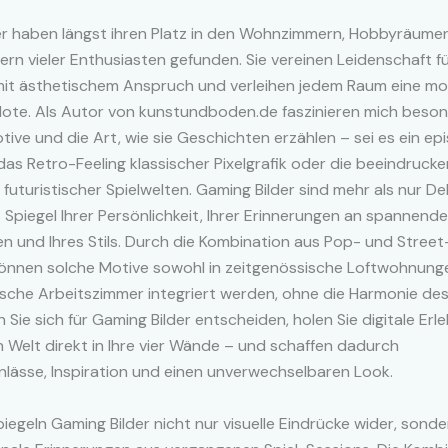
er haben längst ihren Platz in den Wohnzimmern, Hobbyräume
rn vieler Enthusiasten gefunden. Sie vereinen Leidenschaft für
it ästhetischem Anspruch und verleihen jedem Raum eine mo
 Note. Als Autor von kunstundboden.de faszinieren mich beson
tive und die Art, wie sie Geschichten erzählen – sei es ein ep
as Retro-Feeling klassischer Pixelgrafik oder die beeindruck
uturistischer Spielwelten. Gaming Bilder sind mehr als nur Dek
s Spiegel Ihrer Persönlichkeit, Ihrer Erinnerungen an spannende
n und Ihres Stils. Durch die Kombination aus Pop- und Street
önnen solche Motive sowohl in zeitgenössische Loftwohnunge
tische Arbeitszimmer integriert werden, ohne die Harmonie d
 Sie sich für Gaming Bilder entscheiden, holen Sie digitale Erl
en Welt direkt in Ihre vier Wände – und schaffen dadurch
lässe, Inspiration und einen unverwechselbaren Look.
piegeln Gaming Bilder nicht nur visuelle Eindrücke wider, sonde