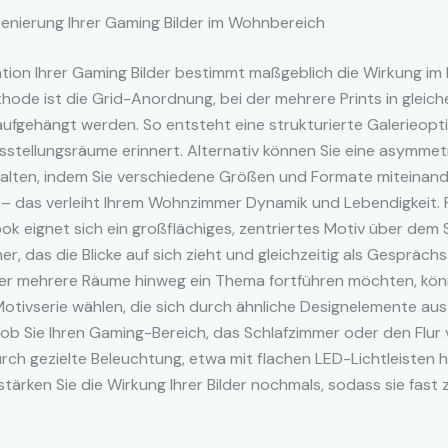
zenierung Ihrer Gaming Bilder im Wohnbereich
tion Ihrer Gaming Bilder bestimmt maßgeblich die Wirkung im
hode ist die Grid-Anordnung, bei der mehrere Prints in glei
ufgehängt werden. So entsteht eine strukturierte Galerieoptik
stellungsräume erinnert. Alternativ können Sie eine asymmet
talten, indem Sie verschiedene Größen und Formate miteinan
 – das verleiht Ihrem Wohnzimmer Dynamik und Lebendigkeit. 
ook eignet sich ein großflächiges, zentriertes Motiv über dem
r, das die Blicke auf sich zieht und gleichzeitig als Gesprächs
er mehrere Räume hinweg ein Thema fortführen möchten, könn
otivserie wählen, die sich durch ähnliche Designelemente aus
 ob Sie Ihren Gaming-Bereich, das Schlafzimmer oder den Flur
ch gezielte Beleuchtung, etwa mit flachen LED-Lichtleisten 
tärken Sie die Wirkung Ihrer Bilder nochmals, sodass sie fast 