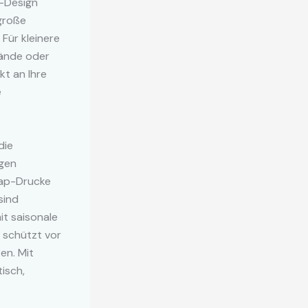
l-Design
große
Für kleinere
wände oder
kt an Ihre
e
die
ugen
rap-Drucke
sind
t saisonale
 schützt vor
en. Mit
isch,