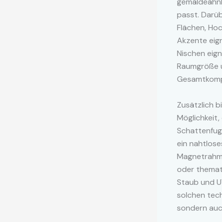
gemäldeähnl
passt. Darü
Flächen, Ho
Akzente eign
Nischen eign
Raumgröße u
Gesamtkompo
Zusätzlich 
Möglichkeit,
Schattenfug
ein nahtlose
Magnetrahme
oder themati
Staub und UV
solchen tech
sondern auch