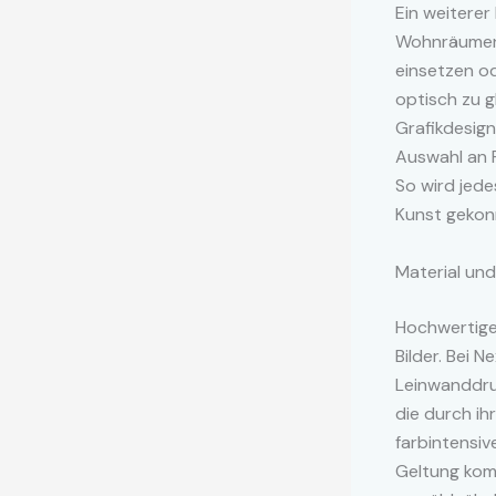
Ein weiterer 
Wohnräumen. 
einsetzen od
optisch zu g
Grafikdesig
Auswahl an F
So wird jede
Kunst gekon
Material und
Hochwertige
Bilder. Bei 
Leinwanddruc
die durch ih
farbintensiv
Geltung kom