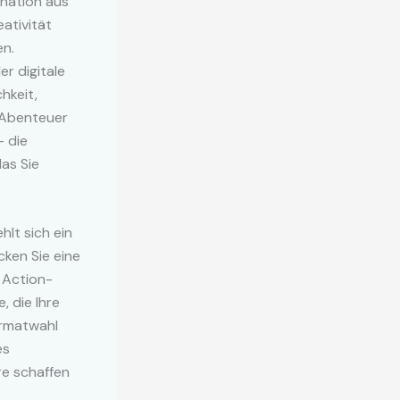
nation aus
ativität
en.
er digitale
hkeit,
e Abenteuer
– die
das Sie
lt sich ein
ken Sie eine
 Action-
, die Ihre
ormatwahl
es
e schaffen