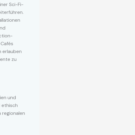
ner Sci-Fi-
terführen.
llationen
und
ction-
-Cafés
n erlauben
iente zu
lien und
 ethisch
n regionalen